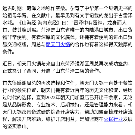
远古时期：菏泽之地称作空桑。孕育了中华第一个见诸史书的
始祖母华胥。在文献中，最早见到有文字记载的龙出于古雷泽
水域。《山海经·海内东经》曰：“雷泽中有雷神，龙身而人
首，鼓其腹则熙。菏泽是山东省唯一的内陆港口城市，出口货
物非常便利。有着深厚的文化底蕴，还拥有着便利的进出口贸
易交通枢纽，周总与
朝天门火锅
的合作也有着这样得天独厚的
条件。
近日，朝天门火锅与来自山东菏泽镜湖区周总再次成功签约，
正式签订了合同，开启了山东菏泽二店的合作。
首先很感谢周总的再次选择和信任，朝天门火锅一直处于餐饮
行业的领先位置，朝天门拥有着近百年的历史文化积淀，经历
过时代的选择，直到2022年朝天门加盟店已开出千余家，无论
是从品牌形象、专业技术、后期扶持，还是管理能力来看，朝
天门火锅都具备过硬的综合开店实力，帮助加盟商梳理开店流
程，解决开店难题，维护开店利益，是加盟商在
火锅行业
发展
的坚实靠山。