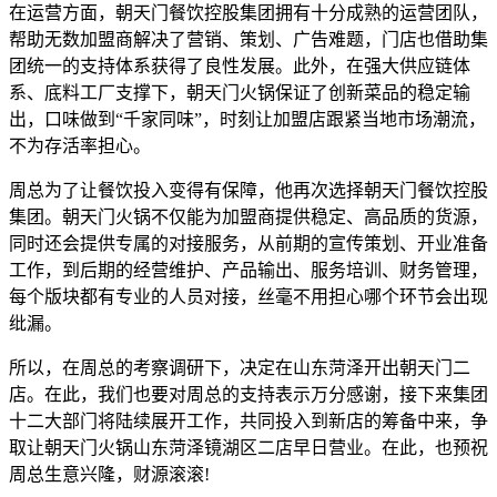
在运营方面，朝天门餐饮控股集团拥有十分成熟的运营团队，
帮助无数加盟商解决了营销、策划、广告难题，门店也借助集
团统一的支持体系获得了良性发展。此外，在强大供应链体
系、底料工厂支撑下，朝天门火锅保证了创新菜品的稳定输
出，口味做到“千家同味”，时刻让加盟店跟紧当地市场潮流，
不为存活率担心。
周总为了让餐饮投入变得有保障，他再次选择朝天门餐饮控股
集团。朝天门火锅不仅能为加盟商提供稳定、高品质的货源，
同时还会提供专属的对接服务，从前期的宣传策划、开业准备
工作，到后期的经营维护、产品输出、服务培训、财务管理，
每个版块都有专业的人员对接，丝毫不用担心哪个环节会出现
纰漏。
所以，在周总的考察调研下，决定在山东菏泽开出朝天门二
店。在此，我们也要对周总的支持表示万分感谢，接下来集团
十二大部门将陆续展开工作，共同投入到新店的筹备中来，争
取让朝天门火锅山东菏泽镜湖区二店早日营业。在此，也预祝
周总生意兴隆，财源滚滚!