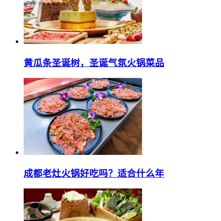
黄瓜条圣诞树，圣诞气氛火锅菜品
成都老灶火锅好吃吗？适合什么年