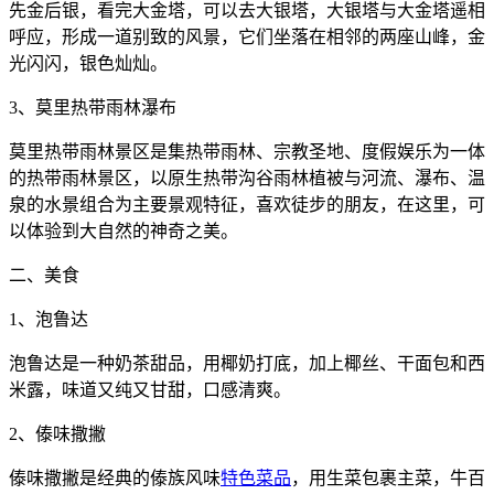
先金后银，看完大金塔，可以去大银塔，大银塔与大金塔遥相
呼应，形成一道别致的风景，它们坐落在相邻的两座山峰，金
光闪闪，银色灿灿。
3、莫里热带雨林瀑布
莫里热带雨林景区是集热带雨林、宗教圣地、度假娱乐为一体
的热带雨林景区，以原生热带沟谷雨林植被与河流、瀑布、温
泉的水景组合为主要景观特征，喜欢徒步的朋友，在这里，可
以体验到大自然的神奇之美。
二、美食
1、泡鲁达
泡鲁达是一种奶茶甜品，用椰奶打底，加上椰丝、干面包和西
米露，味道又纯又甘甜，口感清爽。
2、傣味撒撇
傣味撒撇是经典的傣族风味
特色菜品
，用生菜包裹主菜，牛百