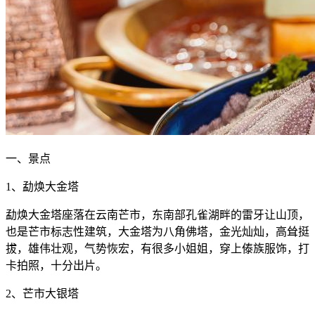
一、景点
1、勐焕大金塔
勐焕大金塔座落在云南芒市，东南部孔雀湖畔的雷牙让山顶，
也是芒市标志性建筑，大金塔为八角佛塔，金光灿灿，高耸挺
拔，雄伟壮观，气势恢宏，有很多小姐姐，穿上傣族服饰，打
卡拍照，十分出片。
2、芒市大银塔