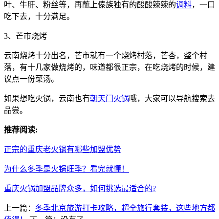
叶、牛肝、粉丝等，再蘸上傣族独有的酸酸辣辣的
调料
，一口
吃下去，十分满足。
3、芒市烧烤
云南烧烤十分出名，芒市就有一个烧烤村落，芒杏，整个村
落，有十几家做烧烤的，味道都很正宗，在吃烧烤的时候，建
议点一份菜汤。
如果想吃火锅，云南也有
朝天门火锅
哦，大家可以导航搜索去
品尝。
推荐阅读:
正宗的重庆老火锅有哪些加盟优势
为什么冬季是火锅旺季？看完就懂！
重庆火锅加盟品牌众多，如何挑选最适合的?
上一篇：
冬季北京旅游打卡攻略，超全旅行套装，这些地方都