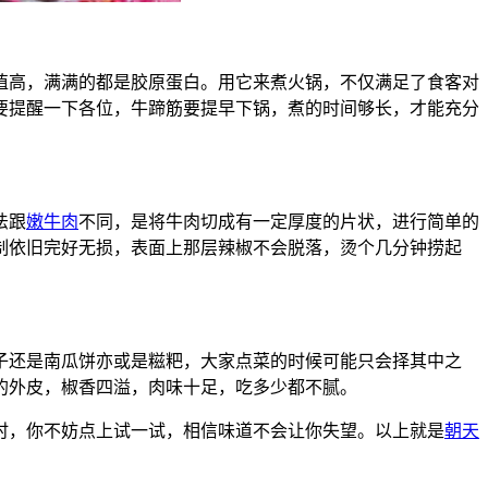
值高，满满的都是胶原蛋白。用它来煮火锅，不仅满足了食客对
要提醒一下各位，牛蹄筋要提早下锅，煮的时间够长，才能充分
法跟
嫩牛肉
不同，是将牛肉切成有一定厚度的片状，进行简单的
制依旧完好无损，表面上那层辣椒不会脱落，烫个几分钟捞起
子还是南瓜饼亦或是糍粑，大家点菜的时候可能只会择其中之
的外皮，椒香四溢，肉味十足，吃多少都不腻。
时，你不妨点上试一试，相信味道不会让你失望。以上就是
朝天