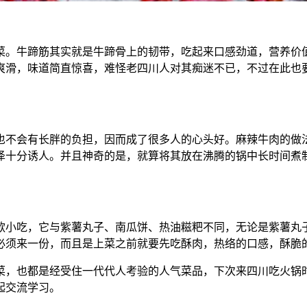
菜。牛蹄筋其实就是牛蹄骨上的韧带，吃起来口感劲道，营养价
爽滑，味道简直惊喜，难怪老四川人对其痴迷不已，不过在此也
也不会有长胖的负担，因而成了很多人的心头好。麻辣牛肉的做
泽十分诱人。并且神奇的是，就算将其放在沸腾的锅中长时间煮
款小吃，它与紫薯丸子、南瓜饼、热油糍粑不同，无论是紫薯丸
必须来一份，而且是上菜之前就要先吃酥肉，热络的口感，酥脆
菜，也都是经受住一代代人考验的人气菜品，下次来四川吃火锅
起交流学习。