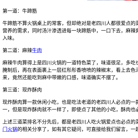
第一道：牛蹄筋
牛蹄筋不算火锅桌上的常客，但却绝对是老四川人都很爱点的
营养的需求，同时汤汁渗透进每一块蹄筋中，一口下去，麻辣
入味。
第二道：麻辣
牛肉
麻辣牛肉算得上是四川火锅的一道特色菜了，味道很足，多吃
腌制后，再在表面裹上一层红彤彤香喷喷的辣椒末，看上去色
来，竟然还能吃到麻中带嫩的口感，味道确实不摆了。
第三道：现炸酥肉
现炸酥肉算一款休闲小吃，也是吃法老道的老四川人必点的一
一，但是现炸酥肉就不一样了，即使点了其他的小吃，酥肉也
上述三道菜排名不分先后，都是老四川人吃火锅爱点也必点的
门火锅
的相关分享了，如有其它疑问，可直接给我们留言，一