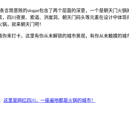
，这条言简意赅的slogan包含了两个层面的深意，一个是朝天
素，四川夜景、索道、洪崖洞、朝天门码头等元素在设计中体现
火锅，就来朝天门吧！
着你来打卡，这里有你从未解锁的城市景观，有你从未触摸的城
：
这里是网红四川，一座遍地都是火锅的城市！