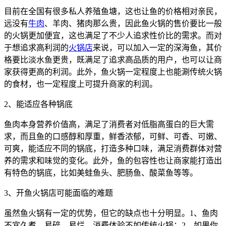
目前在全国有很多私人养殖鱼塘，这也让鱼的价格相对亲民，
远没有
牛肉
、羊肉、猪肉那么贵，因此鱼火锅的售价要比一般
的火锅更加便宜，这也满足了不少人追求性价比的需求。而对
于想追求高利润的
火锅店
来说，可以加入一定的深海鱼，其价
格要比淡水鱼更贵，既满足了追求高品质的用户，也可以让商
家获得更高的利润。此外，鱼火锅一定程度上也能涮传统火锅
的食材，也一定程度上可提升商家的利润。
2、能适应各种锅底
鱼肉本身营养价值高，满足了消费者对低脂高蛋白的巨大需
求，而且鱼的口感醇和厚重，鲜香浓郁，可鲜、可香、可嫩、
可爽，能适应不同的锅底，打造多种口味，满足消费群体对营
养的需求和味觉的变化。此外，鱼的包容性也让商家能打造出
有特色的锅底，比如美蛙鱼头、肥肠鱼、酸菜鱼等等。
3、开鱼火锅店可能面临的难题
虽然鱼火锅有一定的优势，但它的缺点也十分明显。1、鱼肉
不宜久煮，易碎、易烂，消费体验不如传统火锅；2、如果你