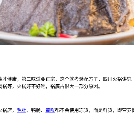
油才健康，第二味道要正宗，这个就考验配方了，四川火锅讲究
汤锅等，火锅好不好吃，锅底占很大一部分原因。
火锅店，
毛肚
、鸭肠、
黄喉
都不会使用冻货，而是鲜货，即营养