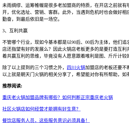
未雨绸缪、运筹帷幄是很多老加盟商的特质，在开店之前就有
开，优化选址、营销、客群。此外，当遇到危机时也会做好相
勤奋，到最后依旧是一场空。
3、互利共赢
不管哪个行业，现如今基本都是以90后、00后为主体，他们
店还指望有好的发展么？因此火锅店老板更多的是要打造互利
着共赢互利的思维，毕竟没有人愿意跟着唯利是图、斤斤计较
除了以上提到的三个习惯之外，
四川火锅
加盟店的老板还要不
以上就是朝天门火锅的相关分享了，希望能对你有所帮助，如
推荐阅读:
重庆老火锅加盟品牌有哪些？如何判断正宗重庆老火锅
社区火锅店如何经营才能拥有好生意？
餐饮店服务人员，这些服务意识必须具备！