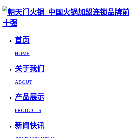
首页
HOME
关于我们
ABOUT
产品展示
PRODUCTS
新闻快讯