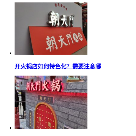
开火锅店如何特色化？需要注意哪