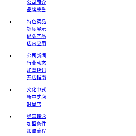
公司简介
品牌荣誉
特色菜品
锅底展示
码头产品
店内应用
公司新闻
行业动态
加盟快讯
开店指南
文化中式
新中式店
时尚店
经营理念
加盟条件
加盟流程