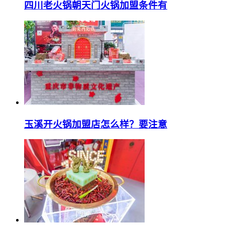
四川老火锅朝天门火锅加盟条件有
玉溪开火锅加盟店怎么样？要注意