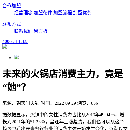
合作加盟
经营理念
加盟条件
加盟流程
加盟优势
联系方式
联系我们
留言板
4006-313-323
未来的火锅店消费主力，竟是
“她”？
来源：朝天门火锅 时间：2022-09-29 浏览：856
据数据显示，火锅中的女性消费力占比从2019年49.94％，增
长到2021年的51.23％，呈连年上涨趋势，我们也可以从这个
趋势中看出未来餐饮行业的消费主体开始发生变化，逐渐以女