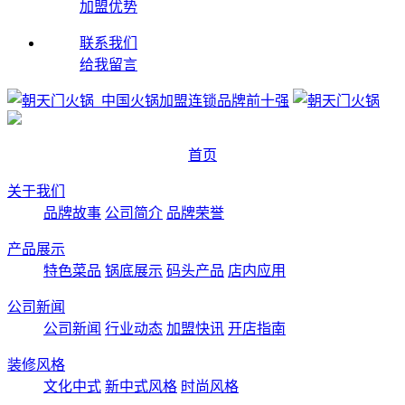
加盟优势
联系我们
给我留言
首页
关于我们
品牌故事
公司简介
品牌荣誉
产品展示
特色菜品
锅底展示
码头产品
店内应用
公司新闻
公司新闻
行业动态
加盟快讯
开店指南
装修风格
文化中式
新中式风格
时尚风格