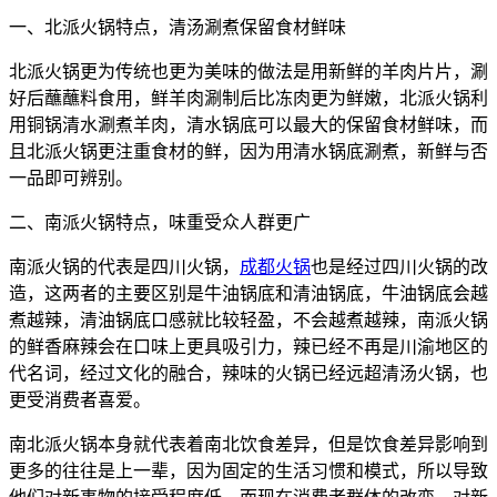
一、北派火锅特点，清汤涮煮保留食材鲜味
北派火锅更为传统也更为美味的做法是用新鲜的羊肉片片，涮
好后蘸蘸料食用，鲜羊肉涮制后比冻肉更为鲜嫩，北派火锅利
用铜锅清水涮煮羊肉，清水锅底可以最大的保留食材鲜味，而
且北派火锅更注重食材的鲜，因为用清水锅底涮煮，新鲜与否
一品即可辨别。
二、南派火锅特点，味重受众人群更广
南派火锅的代表是四川火锅，
成都火锅
也是经过四川火锅的改
造，这两者的主要区别是牛油锅底和清油锅底，牛油锅底会越
煮越辣，清油锅底口感就比较轻盈，不会越煮越辣，南派火锅
的鲜香麻辣会在口味上更具吸引力，辣已经不再是川渝地区的
代名词，经过文化的融合，辣味的火锅已经远超清汤火锅，也
更受消费者喜爱。
南北派火锅本身就代表着南北饮食差异，但是饮食差异影响到
更多的往往是上一辈，因为固定的生活习惯和模式，所以导致