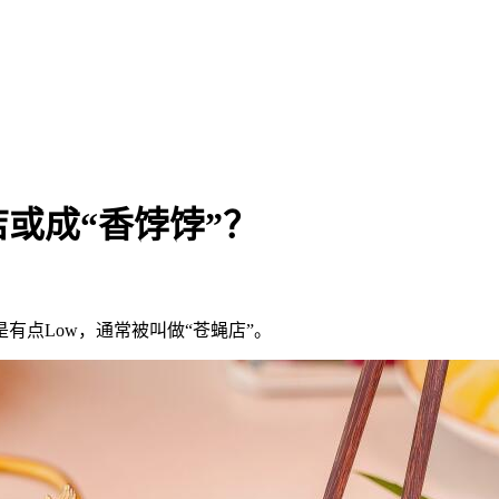
店或成“香饽饽”？
有点Low，通常被叫做“苍蝇店”。