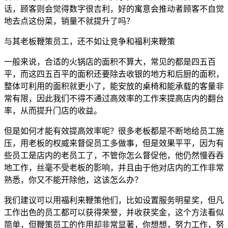
话，顾客则会觉得数字很吉利，好的寓意会推动者顾客不自觉
地去点这份菜，销量不就提升了吗？
与其老板鞭策员工，还不如让竞争和福利来鞭策
一般来说，合适的火锅店的面积不算大，常见的都是四五百
平，而这四五百平的面积还要除去收银的地方和后厨的面积，
整体可利用的面积就更小了，能安放的桌椅和能承载的客量非
常有限，因此我们不得不通过高效率的工作来提高店内的翻台
率，从而提升门店的收益。
但是如何才能有效提高效率呢？很多老板都是不断地给员工施
压，用老板的权威来督促员工多做事，但是效果平平，因为有
些员工是店内的老员工了，不管你怎么督促他，他仍然慢吞吞
地工作，丝毫不受老板的影响，并且由于他对店内的工作非常
熟悉，你又不能开除他，这该怎么办？
我们建议可以用福利来鞭策他们，比如设置服务明星奖，但凡
工作出色的员工都可以获得荣誉，并收获奖金，这个方法看似
简单，但鞭策员工的作用却非常显著，你想想，努力工作，努