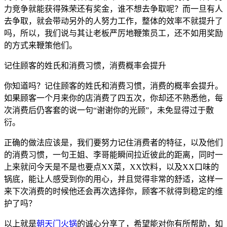
力竞争就能获得殊荣还有奖金，谁不想去争取呢？而一旦有人
去争取，就会带动另外的人努力工作，整体的效率不就提升了
吗，所以，我们说与其让老板严厉地鞭策员工，还不如用奖励
的方式来鞭策他们。
记住顾客的姓氏和消费习惯，消费概率会提升
你知道吗？记住顾客的姓氏和消费习惯，消费的概率会提升。
如果顾客一个月来你的店消费了四五次，你却还不熟悉他，每
次消费后仍客套的说一句“谢谢你的光顾”，未免显得过于敷
衍。
正确的做法应该是，我们要努力记住消费者的特征，以及他们
的消费习惯，一句王姐、李哥能瞬间拉近彼此的距离，同时一
上来就问今天是不是也要点XX菜，XX饮料，以及XX口味的
锅底，能让人感受到你的用心，并且觉得非常的舒适，这样一
来下次消费的时候他还会再次选择你，顾客不就得到稳定的维
护了吗？
以上就是
朝天门火锅
的诚心分享了，希望能对你有所帮助，如