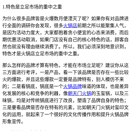
1.特色是立足市场的重中之重
为什么很多品牌皆是火爆数月便湮灭了呢？如果你有对品牌进
行全面的调研你会发现，很多
火锅店
前期之所以能聚集人气，
是因为活动力度大，大家都抱着贪小便宜的心态来消费，而后
期优惠活动取消，如果门店没有自己的核心特色的话，顾客自
然也就没有理由继续消费了。所以，我们必须深刻地意识到，
特色才是火锅店立足市场的重中之重。
那么怎样的品牌才算有特色，才能在市场立足呢？建议你从这
三方面进行考评，一是产品，看一下该品牌是否存在一些比较
火的爆款，并且这些爆款一定要是品牌特有，别人模仿不来
的；二是看锅底，锅底是一个
火锅品牌
味道的体现，也是差异
化发展的核心和竞争的利器，像
朝天门火锅
的玉玺锅，以及三
味锅，均是对传统锅底进行了改良，塑造了品牌自身的特色；
三是要看品牌是否存在特有的元素，比如朝天门火锅对玺印文
化的运用，就起来了一个很好的文化传播作用和提升火锅品牌
形象宣传。