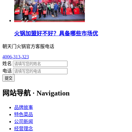
火锅加盟好不好？具备哪些市场优
朝天门火锅官方客服电话
4006-313-323
姓名
电话
提交
网站导航 · Navigation
品牌故事
特色菜品
公司新闻
经营理念