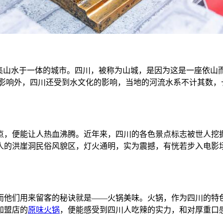
座集山水于一体的城市。四川，被称为山城，是因为这是一座依山
的影响外，四川还受到水文化的影响，当地的河流水系不计其数，
点，便能让人热血沸腾。近年来，四川的各色景点标志被世人挖
人的洪崖洞民俗风貌区，灯火通明，实为震撼，有恍若步入电影场
。
而他们用来留客的秘诀就是——火锅美味。火锅，作为四川的特
加盟店的
原味火锅
，便能感受到四川人吃辣的实力，和对厚重口