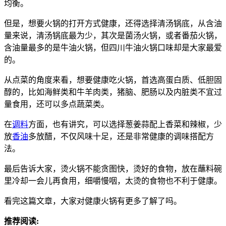
均衡。
但是，想要火锅的打开方式健康，还得选择清汤锅底，从含油
量来说，清汤锅底最为少，其次是菌汤火锅，或者番茄火锅，
含油量最多的是牛油火锅，但四川牛油火锅口味却是大家最爱
的。
从点菜的角度来看，想要健康吃火锅，首选高蛋白质、低胆固
醇的，比如海鲜类和牛羊肉类，猪脑、肥肠以及内脏类不宜过
量食用，还可以多点蔬菜类。
在
调料
方面，也有讲究，可以选择葱姜蒜配上香菜和辣椒，少
放
香油
多放醋，不仅风味十足，还是非常健康的调味搭配方
法。
最后告诉大家，烫火锅不能贪图快，烫好的食物，放在蘸料碗
里冷却一会儿再食用，细嚼慢咽，太烫的食物也不利于健康。
看完这篇文章，大家对健康火锅有更多了解了吗。
推荐阅读: