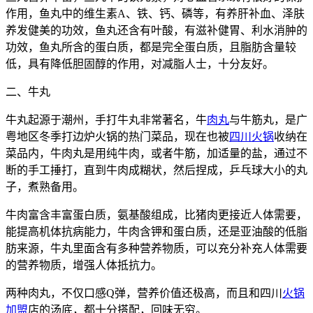
作用，鱼丸中的维生素A、铁、钙、磷等，有养肝补血、泽肤
养发健美的功效，鱼丸还含有叶酸，有滋补健胃、利水消肿的
功效，鱼丸所含的蛋白质，都是完全蛋白质，且脂肪含量较
低，具有降低胆固醇的作用，对减脂人士，十分友好。
二、牛丸
牛丸起源于潮州，手打牛丸非常著名，牛
肉丸
与牛筋丸，是广
粤地区冬季打边炉火锅的热门菜品，现在也被
四川火锅
收纳在
菜品内，牛肉丸是用纯牛肉，或者牛筋，加适量的盐，通过不
断的手工捶打，直到牛肉成糊状，然后捏成，乒乓球大小的丸
子，煮熟备用。
牛肉富含丰富蛋白质，氨基酸组成，比猪肉更接近人体需要，
能提高机体抗病能力，牛肉含钾和蛋白质，还是亚油酸的低脂
肪来源，牛丸里面含有多种营养物质，可以充分补充人体需要
的营养物质，增强人体抵抗力。
两种肉丸，不仅口感Q弹，营养价值还极高，而且和四川
火锅
加盟
店的汤底，都十分搭配，回味无穷。