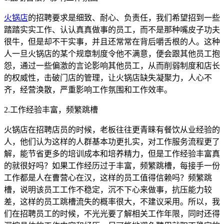
火锅店
的招聘要求是细致、耐心、负责任，我们希望招到一些
踏踏实实工作、认认真真做事的员工，而不是那种嘴皮子功夫
很牛，但是却不干实事，并且还常常在背后嚼舌根的人。这种
人一旦火锅店的某个规章制度令他不满意，便会跟其他员工抱
怨，通过一些偏激的言论影响其他员工，从而削弱制度和店长
的权威性，击破门店的管理，让火锅店缺失凝聚力，人心不
齐，经营涣散，严重影响工作氛围和工作效率。
2.工作经验丰富，频繁跳槽
火锅店在招聘店员的时候，老板往往更青睐有餐饮从业经验的
人，他们认为这样的人群基本功更扎实，对工作服务流程更了
解，能节省更多的培训成本和培养精力，但是工作经验丰富真
的就很好吗？如果工作经历过于丰富，频繁跳槽，每接手一份
工作都是人在曹营心在汉，这样的员工值得信赖吗？频繁跳
槽，说明该员工工作不稳定，沉不下心来做事，抗压能力较
差，这样的员工跳槽流失的概率很大，不建议采用。所以，我
们在招聘员工的时候，不光光要了解相关工作年限，同时还得