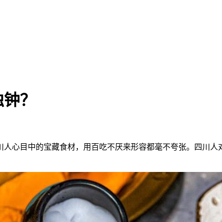
独钟？
川人心目中的宝藏食材，用百吃不厌来形容都毫不夸张。四川人