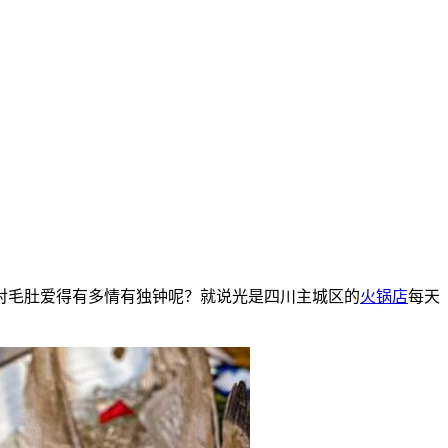
对毛肚爱得有多情有独钟呢？就说光是四川主城区的
火锅店
每天