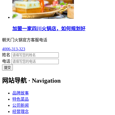
加盟一家四川火锅店，如何规划好
朝天门火锅官方客服电话
4006-313-323
姓名
电话
提交
网站导航 · Navigation
品牌故事
特色菜品
公司新闻
经营理念