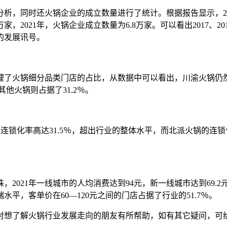
同时还火锅企业的成立数量进行了统计。根据报告显示，2015年火
年为7.1万家，2021年，火锅企业成立数量为6.8万家。可以看出201
好的发展讯号。
了火锅细分品类门店的占比，从数据中可以看出，川渝火锅仍然
其他火锅则占据了31.2％。
的连锁化率高达31.5％，超出行业的整体水平，而北派火锅的连锁
21年一线城市的人均消费达到94元，新一线城市达到69.2元，
平，客单价在60—120元之间的门店占据了行业的51.7％。
对想了解火锅行业发展走向的朋友有所帮助，如有其它疑问，可