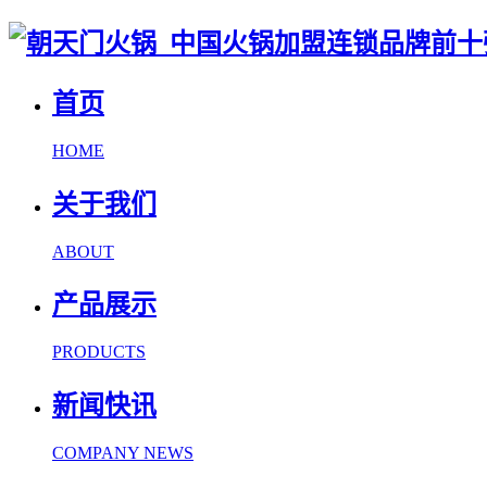
首页
HOME
关于我们
ABOUT
产品展示
PRODUCTS
新闻快讯
COMPANY NEWS