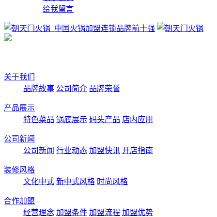
给我留言
关于我们
品牌故事
公司简介
品牌荣誉
产品展示
特色菜品
锅底展示
码头产品
店内应用
公司新闻
公司新闻
行业动态
加盟快讯
开店指南
装修风格
文化中式
新中式风格
时尚风格
合作加盟
经营理念
加盟条件
加盟流程
加盟优势