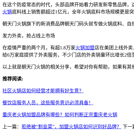
在这个防疫常态的时代，头部品牌开始着力研发新零售品牌，这
火锅
底料线上销售额超过1亿元，全年火锅底料市场规模更是突破2
朝天门火锅旗下的新消费品牌朝天门码头就专做火锅底料、自
发力外卖，抢占线上市场
在疫情严重的两个月，有超1.8万家
火锅加盟
店在美团上线外卖
给6万家庭提供了外卖服务，不少门店的外卖销量环比增长2倍
以上就是朝天门火锅的相关分享，希望对你有帮助，如果有其
推荐阅读:
社区火锅店如何经营才能拥有好生意？
餐饮店服务人员，这些服务意识必须具备！
重庆老火锅加盟品牌有哪些？如何判断正宗重庆老火锅
上一篇：
拒绝被“割韭菜”，加盟火锅店如何识别好品牌？
下一