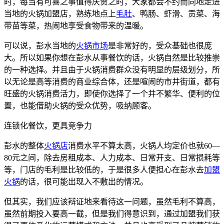
时，每当有可喜之事值得庆贺之时，大家都会不约而同地走进
当地的火锅加盟店，熟练地点上
毛肚
、鸭肠、虾滑、贡菜、海
带苗等菜，热闹地享受食物带来的温暖。
可以说，彭水当地的
火锅市场
是非常好的，受众基础也很庞
大。所以如果你想在彭水从事餐饮的话，火锅自然是比较推崇
的一种选择。并且由于火锅消费群众没有明显的层级划分，所
以无论是高等消费的商业综合体，还是喧闹的市井街道，都有
旺盛的火锅消费活力，即使你选择了一个并不繁华、便利的位
置，也能借助火锅的受众优势，吸纳顾客。
连锁化餐饮，更具竞争力
彭水的整体
火锅店
消费水平不算太高，火锅人均定价也就60—
80元之间，除去房租成本、人力成本、日常开支、日常损耗等
等，门店的毛利是比较低的，于是很多人便担心在彭水去
加盟
火锅
的话，很可能出现入不敷出的情况。
但其实，我们应该辩证地来看待这一问题，虽然毛利不算高，
虽然前期投入要高一截，但是我们得意识到，通过加盟我们获