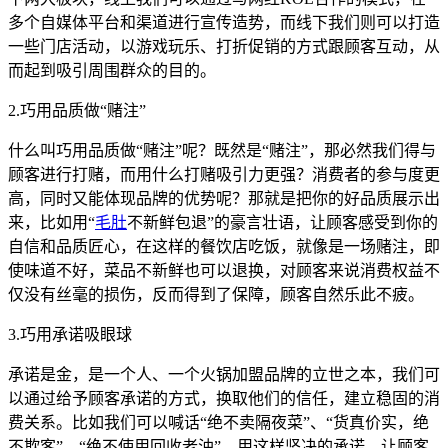
多个自媒体平台和渠道进行宣传造势，而线下我们则可以打造
一些门店活动，以游戏玩乐、打折促销的方式跟顾客互动，从
而起到吸引周围群众的目的。
2.巧用品质做“赌注”
什么叫巧用品质做“赌注”呢？既然是“赌注”，那必然我们得与
顾客进行打赌，而用什么打赌吸引力更强？消费者的参与度更
高，同时又能体现品牌的优势呢？那就是把你的好品质展示出
来，比如用“
毛肚
不新鲜包退”的豪言壮语，让顾客感受到你的
自信和品质匠心，在这样的餐饮店吃饭，就像是一场赌注，即
使味道不好，菜品不新鲜也可以退换，对顾客来说消费权益不
仅没有丝毫的损伤，反而得到了保障，顾客自然乐此不疲。
3.巧用承诺吸眼球
承诺是金，是一个人、一个火锅加盟品牌的立世之本，我们可
以通过给予顾客承诺的方式，换取他们的信任，建立稳固的消
费关系。比如我们可以喊话“绝不卖隔夜菜”、“货真价实，绝
不欺客”、“绝不使用回收老油”，用这样坚决的承诺，让顾客